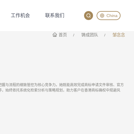
工作机会
联系我们
China
工作机会
联系我们
English
首页
铸成团队
邹念念
China
Japan
把握与流程的细致管控为核心竞争力。她既能高效完成商标申请文件审核、官方
养，始终依托系统化检索分析与策略规划，助力客户在香港商标确权中规避风