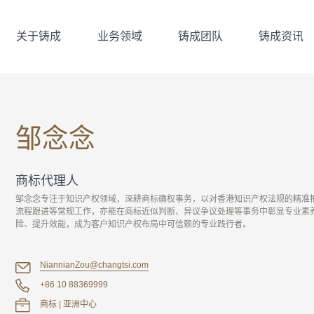
关于铸成
业务领域
铸成团队
铸成资讯
关于铸成
业务领域
铸成团队
铸成资讯
邹念念
商标代理人
邹念念专注于知识产权领域，深耕商标确权事务，以对香港知识产权法规的精准
流程跟进等常规工作，亦能在商标近似判断、异议争议处理等事务中彰显专业素
险、提升效能，成为客户知识产权布局中可信赖的专业践行者。
NiannianZou@changtsi.com
+86 10 88369999
商标 | 亚洲中心