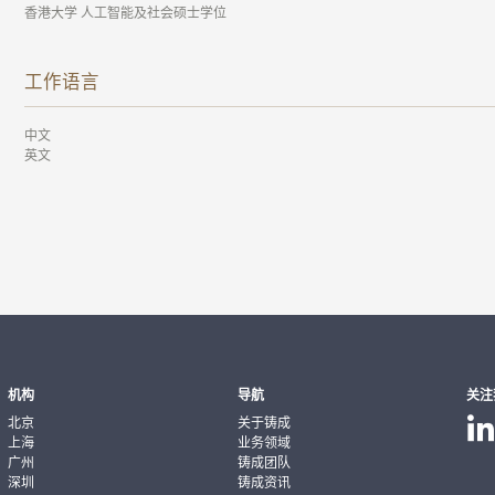
香港大学 人工智能及社会硕士学位
工作语言
中文
英文
机构
导航
关注
北京
关于铸成
上海
业务领域
广州
铸成团队
深圳
铸成资讯