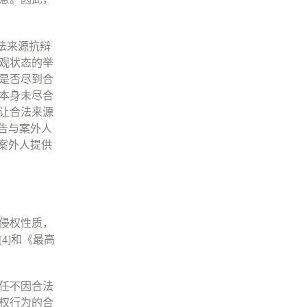
法来源抗辩
观状态的举
是否尽到合
本身未尽合
让合法来源
告与案外人
案外人提供
侵权性质，
[4]
和《最高
任不因合法
权行为的合