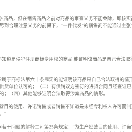
触商品，但在销售商品之前对商品的审查义务不能免除，即核实
尽到合理注意义务的前提下，
“
一件代发
”
的销售商不能通过主张
不知道是侵犯注册商标专用权的商品
,
能证明该商品是自己合法取
形属于商标法第六十条规定的能证明该商品是自己合法取得的情
供货单位认可的；（二）有供销双方签订的进货合同且经查证已
的；（四）其他能够证明合法取得涉案商品的情形。
营目的使用、许诺销售或者销售不知道是未经专利权人许可而制
。
”
律若干问题的解释二》第
25
条规定：
“
为生产经营目的使用、许诺