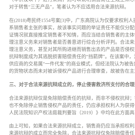
对于转售
“
三无产品
”
，笔者认为不应适用合法来源抗辩。
在
(2018)
粤民终
1554
号案
[3]
中，广东高院认为仅要求权利人
系销售者主张的事实，故该事实问题的举证责任不能仅分配
证情况就直接推定销售者不知情，而应当结合销售者的主体
理注意义务来对销售者是否善意进行综合分析评判。合法来
理注意义务，甚至对其所购进继而销售出去的产品是否侵权
抗辩制度成为其逃脱损害赔偿责任的
“
挡箭牌
”
。在该案中，
供应商的交易属
“
一件代发
”
的商业模式，但经法院认为被告
的货物状态而未对被诉侵权产品进行合理审查，故被告在主
三、对于合法来源抗辩成立的，停止侵害救济所支付的合理
合法来源抗辩仅是免除赔偿责任的抗辩，而非不侵权抗辩；
也不免除停止销售侵权产品的责任，仍应承担权利人为获得
人民法院知识产权法庭裁判要旨（
2019
）》中均在此方面具
由上可知，如果合法来源抗辩成立，销售商仍应当承担权利
来源抗辩的成立而完全免除，合法来源抗辩仅免除赔偿责任