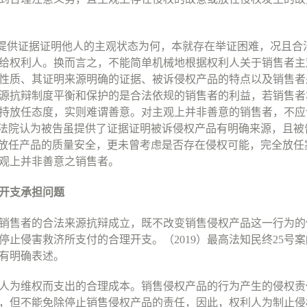
提供证据证明他人的主观状态为何，本就存在举证困难，况且合
给权利人。换而言之，不能简单机械地根据权利人关于销售者主
性质、其证明来源明确的证据、被诉侵权产品的特点以及销售者
源抗辩制度平衡和保护的是合法依规的销售者的利益，若销售者
持放任态度，实则难谓善意。对主观上并非善意的销售者，不应
法院认为被告虽提供了证据证明被诉侵权产品有明确来源，且被
放任产品的质量安全，更未曾考虑是否存在侵权可能，完全放任
观上并非善意之销售者。
开支承担问题
销售者的合法来源抗辩成立，既不改变销售侵权产品这一行为的
停止侵害救济所支付的合理开支。（
2019
）最高法知民终
25
号案
有明确表述。
人为维权而支出的合理成本。销售侵权产品的行为产生的侵权责
，但不能免除停止销售侵权产品的责任，因此，权利人为制止侵