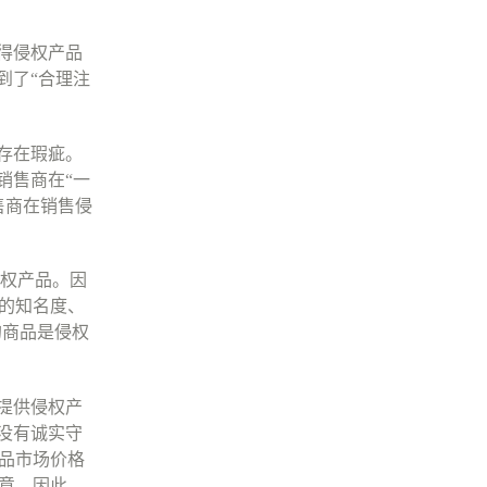
得侵权产品
到了
“
合理注
存在瑕疵。
销售商在
“
一
售商在销售侵
权产品。因
的知名度、
的商品是侵权
提供侵权产
没有诚实守
品市场价格
意。因此，