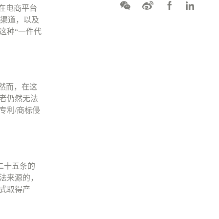
在电商平台
渠道，以及
这种
“
一件代
然而，在这
者仍然无法
专利
/
商标侵
二十五条的
法来源的，
式取得产