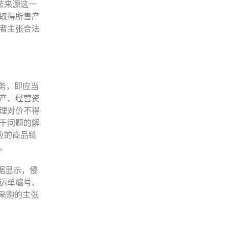
法来源这一
取得所售产
者主张合法
务，即应当
产、经营资
理对价不得
干问题的解
应的商品链
。
据显示，侵
运单编号、
采购的主张