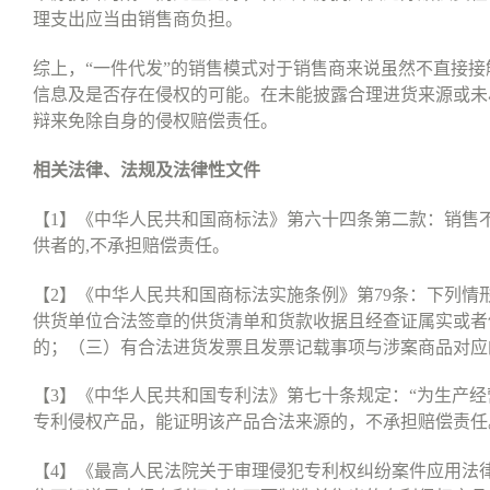
理支出应当由销售商负担。
综上，
“
一件代发
”
的销售模式对于销售商来说虽然不直接接
信息及是否存在侵权的可能。在未能披露合理进货来源或未
辩来免除自身的侵权赔偿责任。
相关法律、法规及法律性文件
【
1
】《中华人民共和国商标法》第六十四条第二款：销售
供者的
,
不承担赔偿责任。
【
2
】《中华人民共和国商标法实施条例》第
79
条：下列情
供货单位合法签章的供货清单和货款收据且经查证属实或者
的；（三）有合法进货发票且发票记载事项与涉案商品对应
【
3
】《中华人民共和国专利法》第七十条规定：
“
为生产经
专利侵权产品，能证明该产品合法来源的，不承担赔偿责任
【
4
】《最高人民法院关于审理侵犯专利权纠纷案件应用法