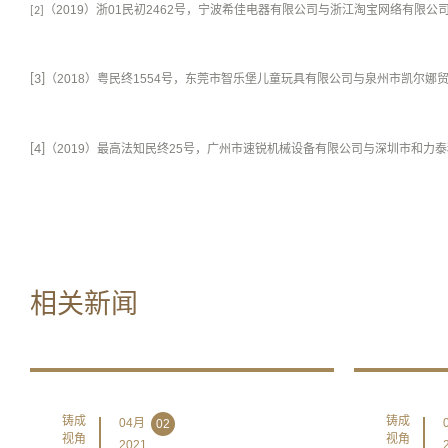
（
2019
）浙
01
民初
2462
号，宁波希佳电器有限公司与浙江淘宝网络有限公
[2]
[3]
（
2018
）粤民终
1554
号，东莞市智乐堡儿童玩具有限公司与泉州市凯尔娜
[4]
（
2019
）最高法知民终
25
号，广州市速锐机械设备有限公司与深圳市和力泰
相关新闻
铸成
铸成
04月
02
视角
视角
2021