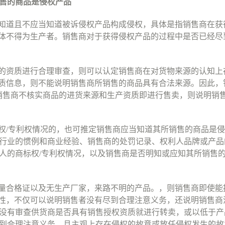
售的商品是侵权产品
知道且不应当知道被诉侵权产品构成侵权，具体是指销售商在获
体不得为生产者。销售商对于获得侵权产品的过程中是否已经尽
的资质进行合理审查，则可以认定销售商在对货物来源的认知上
质信息，则不能说明销售商所销售的商品具有合法来源。因此，
销售商不核实商品的进货来源和生产资质即进行售卖，则说明销
权
/
专利权情况的，也可推定销售商应当知道其所销售的商品是侵
行业的惯例和商业经验、销售商的处罚记录、权利人品牌或产品
人的商标权
/
专利权情况，以及销售商是否明知或应知其所销售
量合格证以及无生产厂家，来路不明的产品。，则销售商即使能
性，不仅可以说明销售者没有尽到合理注意义务，还说明销售商
没有审查供货商是否具有销售授权资质就进行转卖，或以低于产
到合理注意义务，且主观上存在侵权的故意或放任侵权发生的故