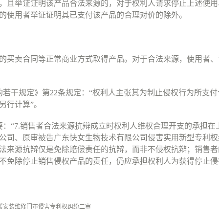
，且举证证明该产品合法来源的，对于权利人请求停止上述使用
的使用者举证证明其已支付该产品的合理对价的除外。
的买卖合同等正常商业方式取得产品。对于合法来源，使用者、
的若干规定》第
22
条规定：
“
权利人主张其为制止侵权行为所支付
另行计算
”
。
要：
“7.
销售者合法来源抗辩成立时权利人维权合理开支的承担在
公司、原审被告广东快女生物技术有限公司侵害实用新型专利权
法来源抗辩仅是免除赔偿责任的抗辩，而非不侵权抗辩；销售者
不免除停止销售侵权产品的责任，仍应承担权利人为获得停止侵
暖安装维修门市侵害专利权纠纷二审