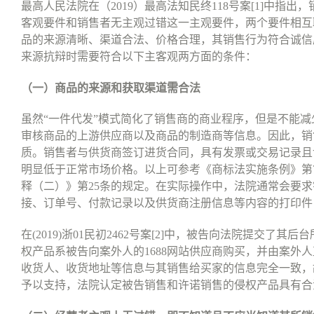
最高人民法院在（
2019
）最高法知民终
118
号案
[1]
中指出，
客观要件和销售者无主观过错这一主观要件，两个要件相互
品的来源清晰、渠道合法、价格合理，其销售行为符合诚信
来源抗辩时需要符合以下主客观两方面的条件：
（一）商品的来源和获取渠道需合法
虽然
“
一件代发
”
模式简化了销售商的商业程序，但是不能减
审核商品的上游供应商以及商品的制造商等信息。因此，销
质。销售者与供货商签订进货合同，具有发票或交易记录且
明显低于正常市场价格。以上可参考《商标法实施条例》第
释（二）》第
25
条的规定。在实际操作中，法院通常会要求
接、订单号、付款记录以及供货商注册信息等内容的打印件
在
(2019)
浙
01
民初
2462
号案
[2]
中，被告向法院提交了其后台
权产品系被告向案外人的
1688
网站供应商购买，并由案外人
收货人、收货地址等信息与其销售给买家的信息完全一致，
予以支持，法院认定被告销售和许诺销售的侵权产品具有合