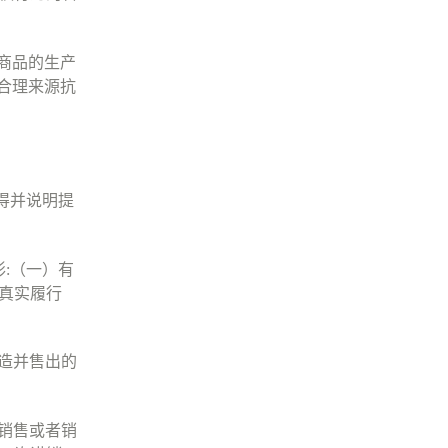
商品的生产
合理来源抗
得并说明提
形
:
（一）有
真实履行
造并售出的
销售或者销