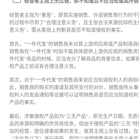
（二）经营者主观上无过错，即不知道且不应当知道其所销
经营者主观为
“
善意
”
，即其实施销售、许诺销售等行为时不
的过程中尽到了
“
合理注意义务
”
，且主张合法来源抗辩的主
意义务
”
，需从客观上判断其是否不知道侵权的事实。
首先，
“
一件代发
”
的销售商未对其上游供应商或产品制造商
销售商在
“
一件代发
”
时如不能具体提供上游供应商的销售资
件代发
”
商品的时候，应当充分了解商品的背景信息，如果
权产品之前没有合理注意义务。
其次，对于
“
一件代发
”
的销售商来说应当知道权利人的商标
此，销售商的购买的渠道及其所支付的对价、销售商所从事
权利人的发函通知等证据可以证明销售商是否应当知道权利
产品的事实。
最后，涉案侵权产品如为
“
三无产品
”
，即无生产日期、无质
品的来源和明确的供货商信息，但由于侵权产品的
“
三无
”
特
信的经营，放任侵害结果的发生，故其主观上存有过错。在
（半价及以下）进行采购，则可以说明销售商在主观上未尽