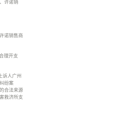
、许诺销
许诺销售商
合理开支
上诉人广州
纠纷案
的合法来源
害救济所支