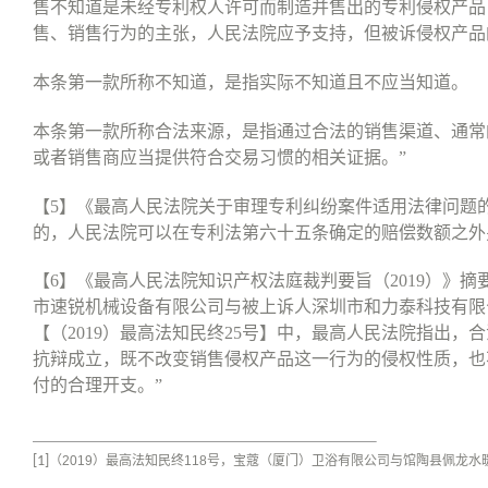
售不知道是未经专利权人许可而制造并售出的专利侵权产品
售、销售行为的主张，人民法院应予支持，但被诉侵权产品
本条第一款所称不知道，是指实际不知道且不应当知道。
本条第一款所称合法来源，是指通过合法的销售渠道、通常
或者销售商应当提供符合交易习惯的相关证据。
”
【
5
】《最高人民法院关于审理专利纠纷案件适用法律问题
的，人民法院可以在专利法第六十五条确定的赔偿数额之外
【
6
】《最高人民法院知识产权法庭裁判要旨（
2019
）》摘
市速锐机械设备有限公司与被上诉人深圳市和力泰科技有限
【（
2019
）最高法知民终
25
号】中，最高人民法院指出，合
抗辩成立，既不改变销售侵权产品这一行为的侵权性质，也
付的合理开支。
”
[1]
（
2019
）最高法知民终
118
号，宝蔻（厦门）卫浴有限公司与馆陶县佩龙水