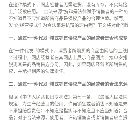
在这种模式下，网店经营者无需进货，没有库存，不实际接
上广泛被应用。
“
合法来源
”
抗辩是法律赋予销售者的一种免
不知道且不应知道所售商品是侵权产品的合理信赖。然而，
发
”
的经营模式作为合法来源抗辩的理由呢？下文将对此问
一、通过
“
一件代发
”
模式销售侵权产品的经营者
是否构成专
在
“
一件代发
”
的模式下，消费者所购买的商品由网店的上线
个过程中，网店经营者在其网店上展示商品图片、接单安排
脱离其是商品销售方身份，因此，如果网店经营者所销售的
权，并承担相应的法律责任。
二、通过
“
一件代发
”
模式销售侵权产品的经营者的合法来源
根据《中华人民共和国专利法》第七十条、《最高人民法院
规定，为生产经营目的使用、许诺销售或者销售不知道是未
不承担赔偿责任；不知道是指实际不知道且不应当知道；合
品；对于合法来源，使用者、许诺销售者或者销售者应当提