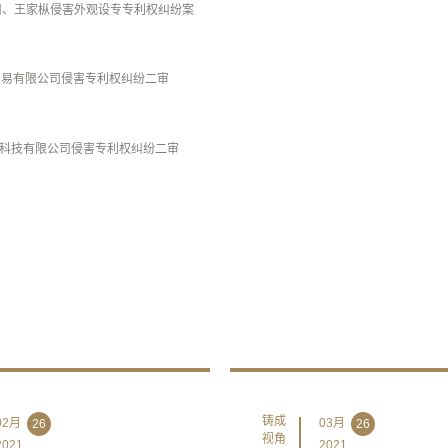
司、王家枞侵害外观设专专利权纠纷案
贸易有限公司侵害专利权纠纷二审
科技有限公司侵害专利权纠纷二审
铸成
02月
03月
26
26
视角
2021
2021