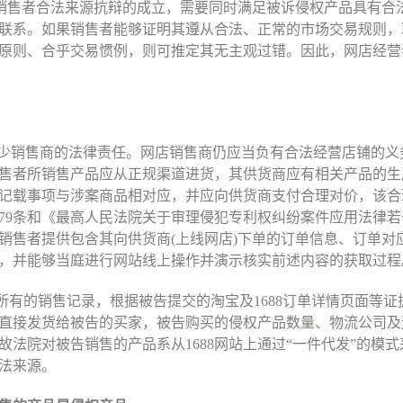
销售者合法来源抗辩的成立，需要同时满足被诉侵权产品具有合
联系。如果销售者能够证明其遵从合法、正常的市场交易规则，
原则、合乎交易惯例，则可推定其无主观过错。因此，网店经营
少销售商的法律责任。网店销售商仍应当负有合法经营店铺的义
售者所销售产品应从正规渠道进货，其供货商应有相关产品的生
记载事项与涉案商品相对应，并应向供货商支付合理对价，该合
79
条和《最高人民法院关于审理侵犯专利权纠纷案件应用法律若
销售者提供包含其向供货商
(
上线网店
)
下单的订单信息、订单对
，并能够当庭进行网站线上操作并演示核实前述内容的获取过程
所有的销售记录，根据被告提交的淘宝及
1688
订单详情页面等证
直接发货给被告的买家，被告购买的侵权产品数量、物流公司及
故法院对被告销售的产品系从
1688
网站上通过
“
一件代发
”
的模式
法来源。