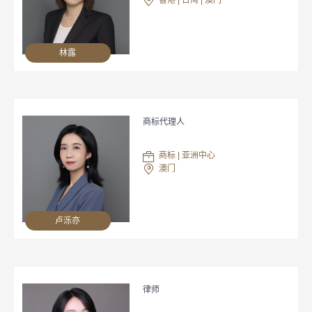
香港 | 台湾 | 澳门
林露
商标代理人
商标 | 亚洲中心
澳门
卢泺亦
律师