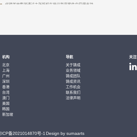
代理美林集团通过主张版权在异议复审案件中获得支持
著作权侵权案件
代理开普兰公司向侵权人提起版权侵权诉讼，达成诉讼和解，有效制止了侵权人
代理哈特福德凡尔保险公司向侵权人提起版权侵权诉讼，获得胜诉，有效制止了
代理加拿大北大西洋海鲜渔业公司提起版权侵权诉讼，获得胜诉，有效制止了侵
代理彭某与中国装饰杂志社著作权纠纷
代理某数据库公司处理著作权纠纷事宜
机构
导航
关注
代理艺龙网信息技术（北京）有限公司诉北京艾特信信息技术有限公司著作权侵
北京
关于铸成
上海
业务领域
大连圣亚旅游控股股份有限公司诉甘肃建荣文化旅游发展有限公司著作权侵权及
广州
铸成团队
陈广义诉北京美时杰信息技术公司摄影作品著作权纠纷
深圳
铸成资讯
学习之旅国际有限公司诉广州四喜碗具有限公司侵犯著作权纠纷
香港
工作机会
台湾
联系我们
《西柏坡》电影作品署名权纠纷
澳门
法律声明
铸成代理AICPA美国注册会计师协会解决豆瓣网侵害著作权纠纷
美国
著作权许可
韩国
新加坡
本所律师为客户的著作权在中国的许可提供法律服务，包括许可合同拟定及合同
ICP备2021014870号-1
著作权海关保护
Design by sumaarts