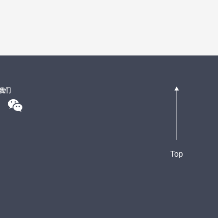
的侵权行为
侵权人的侵权行为
权人的侵权行为，并获得赔偿
我们
权纠纷
不正当竞争纠纷
Top
备案等相关的法律咨询服务。