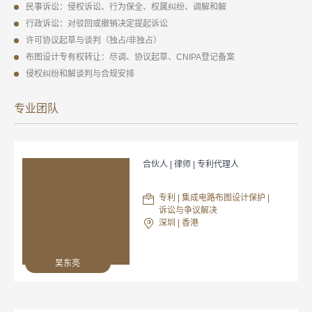
民事诉讼：侵权诉讼、行为保全、权属纠纷、调解和解
行政诉讼：对驳回或撤销决定提起诉讼
许可协议起草与谈判（独占/非独占）
布图设计专有权转让：尽调、协议起草、CNIPA登记备案
侵权纠纷和解谈判与合规安排
专业团队
合伙人 | 律师 | 专利代理人
专利 | 集成电路布图设计保护 |
诉讼与争议解决
深圳 | 香港
吴东亮