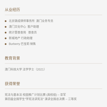
从业经历
北京铸成律师事务所 澳门业务专员
澳门文化中心 客户助理
统计暨普查局 普查员
新城地产 行政助理
Burberry 巴宝莉 销售
教育背景
澳门科技大学 法学学士（2021）
获得荣誉
宪法与基本法 校园推广计划比赛 (高校组) -- 亚军
第四届全国学生"学宪法讲宪法" 演讲全国总决赛 -- 三等奖