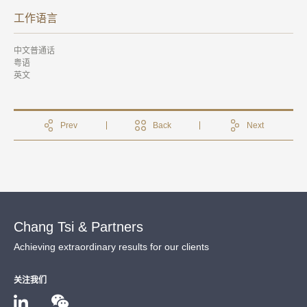
工作语言
中文普通话
粤语
英文
Prev
Back
Next
Chang Tsi & Partners
Achieving extraordinary results for our clients
关注我们