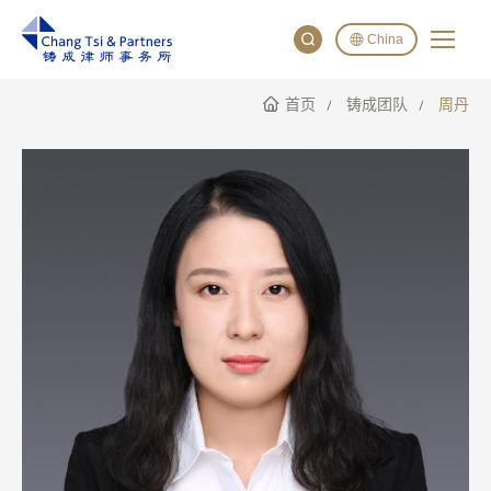
China
首页
铸成团队
周丹
English
China
Japan