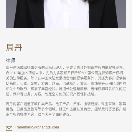
周丹
律师
周丹是铸成律师事务所的商标代理人，主要负责涉外知识产权的确权等案件。
自2018年加入铸成以来，先后为多家知名律所和500强公司提供知识产权相
关的法律服务。除了在中国大陆及港澳台地区提供服务外，其还为客户提供包
括韩国、日本、朝鲜、蒙古、越南、巴基斯坦、文莱、柬埔寨等亚洲区域内的
相关业务服务，积累了丰富经验。她擅长处理与商标、著作权和域名相关的注
册、保护等业务，为客户制定全方位的知识产权保护战略。
周丹的客户涵盖了软件类产品、电子产品、汽车、服装鞋履、珠宝首饰、家具
用品、日用品及教育等多个领域。她工作态度认真负责，能够及时答复客户知
识产权的各类咨询，给予客户全面的建议。
Trademark5@changtsi.com