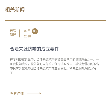
相关新闻
铸成
02月
05
简报
2018
合法来源抗辩的成立要件
在专利侵权诉讼中，合法来源抗辩是被告最常用的抗辩理由之一。一
旦此抗辩成立，被告就可以免赔。但司法实践中，被认定侵权的被告
中只有少数能够因合法来源抗辩成立而免赔。笔者最近办理的达特
工...
查看详情