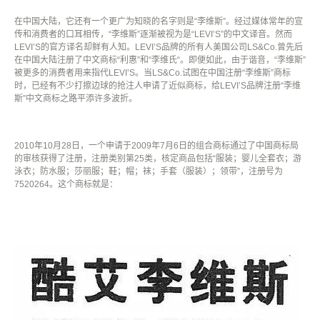
在中国大陆，它还有一个更广为知晓的名字则是
“
李维斯
”
。经过媒体常年的宣
传和消费者的口耳相传，“李维斯”逐渐被视为是
“LEVI’S”
的中文译音。然而
LEVI’S
的官方译名却鲜有人知。
LEVI’S
品牌的所有人美国公司
LS&Co.
曾先后
在中国大陆注册了中文商标
“
利惠
”
和
“
李维氏
“
。即便如此，由于谐音，
“
李维斯
”
被更多的消费者用来指代
LEVI’S
。当
LS&Co.
试图在中国注册
“
李维斯
”
商标
时，已经有不少打擦边球的抢注人申请了近似商标，给
LEVI’S
品牌注册
“
李维
斯
”
中文商标之路平添许多波折。
2010
年
10
月
28
日，一个申请于
2009
年
7
月
6
日的组合商标通过了中国商标局
的审核获得了注册，注册类别第
25
类，核定商品包括
“
服装；婴儿全套衣；游
泳衣；防水服；莎丽服；鞋；帽；袜；手套（服装）；领带
”
，注册号为
7520264
。这个商标就是：