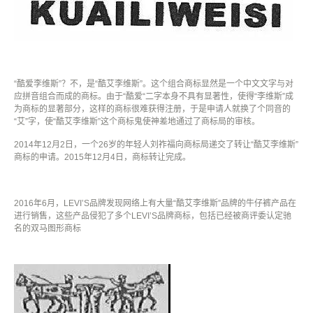
“酷爱李维斯”？不，是
“
酷艾李维斯
”
。这个组合商标显然是一个中文文字与对
应拼音组合而成的商标。由于“酷爱
“
二字本身不具有显著性，使得
“
李维斯
”
成
为商标的显著部分，这样的商标很难获得注册，于是申请人就换了个同音的
“
艾
”
字，使
“
酷艾李维斯
”
这个商标鬼使神差地通过了商标局的审核。
2014
年
12
月
2
日，一个
26
岁的年轻人刘祚福向商标局递交了转让
“
酷艾李维斯
”
商标的申请。
2015
年
12
月
4
日，商标转让完成。
2016
年
6
月，
LEVI’S
品牌发现网络上有大量
“
酷艾李维斯
”
品牌的牛仔裤产品在
进行销售，这些产品侵犯了多个
LEVI’S
品牌商标，包括已经被商评委认定驰
名的双马图形商标