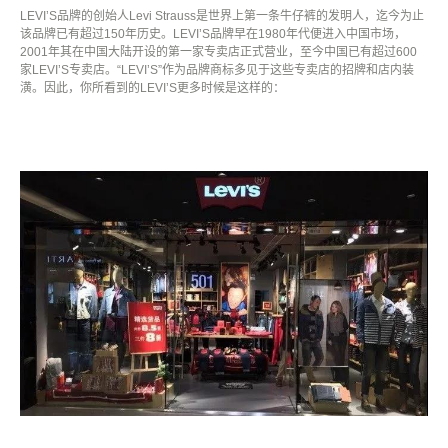
LEVI’S
品牌的创始人
Levi Strauss
是世界上第一条牛仔裤的发明人，迄今为止
该品牌已有超过
150
年历史。
LEVI’S
品牌早在
1980
年代便进入中国市场，
2001
年其在中国大陆开设的第一家专卖店正式营业，至今中国已有超过
600
家
LEVI’S
专卖店。
“LEVI’S”
作为品牌商标多见于这些专卖店的招牌和店内装
潢。因此，你所看到的
LEVI’S
更多时候是这样的：