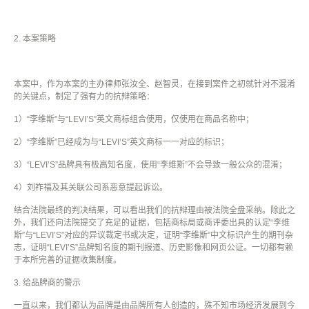
2.
本案策略
本案中，作为本案的主办律师张汝全、赵智灵，在接到案件之初就针对不混淆
的关键点，制定了强有力的抗辩策略：
1
）
“
李维斯
”
与
“LEVI’S”
英文商标组合使用，仅使用在商品名称中；
2
）
“
李维斯
”
已经成为与
“LEVI’S”
英文商标一一对应的标识；
3
）
“LEVI’S”
品牌具有极高知名度，使用
“
李维斯
”
不会导致一般公众的混淆；
4
）刘祚福及其关联公司系恶意提起诉讼。
结合法院最终的判决结果，可以看出我们的抗辩理由被法院全盘采纳。除此之
外，我们还向法院提交了充足的证据，包括商标局或商评委出具的认定
“
李维
斯
”
与
“LEVI’S”
对应的异议裁定书或决定，证明“李维斯”中文标识产生的期刊杂
志，证明
“LEVI’S”
品牌知名度的期刊报道、历史影像和网页公证。一切都有赖
于本所完善的证据收集制度。
3.
给品牌商的警示
一直以来，我们都认为品牌是由品牌所有人创造的，殊不知市场经济发展到今