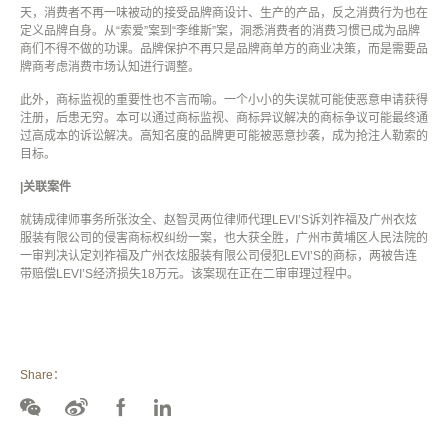
天，消费者不再一味被动的接受品牌商设计、生产的产品，反之消费行为也在
定义品牌自身。从“索爱”案到
“
李维斯
”
案，洞悉消费者的消费习惯已成为品牌
商们不得不做的功课。品牌保护不再只是品牌商单方的商业决策，而是需要品
牌商考虑消费市场认知进行调整。
此外，商标监视的重要性也不言而喻。一个小小的失误就可能使恶意申请获得
注册，后患无穷。本可以通过商标监视、商标异议解决的商标争议可能最终通
过高成本的诉讼解决。高知名度的品牌更可能被恶意抄袭，成为抢注人勒索的
目标。
|关联案件
就铸成律师事务所张汝全、赵智灵两位律师代理
LEVI’S
诉刘祚福及广州衣炫
服装有限公司的侵害商标权纠纷一案，也大获全胜，广州市黄埔区人民法院的
一审判决认定刘祚福及广州衣炫服装有限公司侵犯
LEVI’S
的商标，两被告连
带赔偿
LEVI’S
经济损失
18
万元。该案现在正在二审审理过程中。
Share：