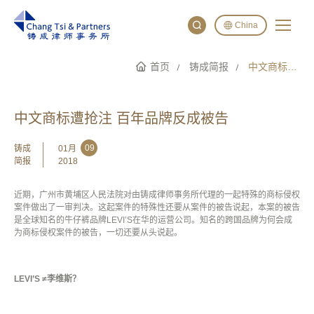
China
首页
铸成简报
中文商标遭抢注 百年品牌反成被告
English
China
Japan
中文商标遭抢注 百年品牌反成被告
09
铸成
01月
简报
2018
近期，广州市黄埔区人民法院对由铸成律师事务所代理的一起特殊的商标侵权
案件做出了一审判决。这起案件的特殊性还要从案件的被告说起，本案的被告
是全球知名的牛仔裤品牌
LEVI’S
在华的运营公司。知名的跨国品牌为何会成
为商标侵权案件的被告，一切还要从头说起。
LEVI’S
≠
李维斯？