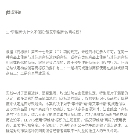
|铸成评论
1.
“李维斯”为什么不侵犯
“
酷艾李维斯
”
的商标权？
根据《商标法》第五十七条第（二）项的规定，未经商标注册人许可，在同一
种商品上使用与其注册商标近似的商标，或者在类似商品上使用与其注册商标
相同或近似的商标，容易导致混淆的，属于侵犯注册商标专用权的行为。归纳
总结认定构成侵害商标权的要件有二：一是相同或近似商标使用在类似或相同
商品上；二是容易导致混淆。
实践中对于是否近似、是否混淆，均由法院自由裁量认定。特别是对于混淆的
认定，很多法官粗暴而简单地套用商标法的规定，仅根据标识和商品的近似程
度来认定是否导致混淆。本案判决书对于
“
李维斯
”
与
“
酷艾李维斯
”
构成近似以
及涉案商品属于相同商品均予以确认，但在认定是否混淆时，法官跳出了商标
法的字面意思，综合考虑了影响混淆的诸多因素，包括“李维斯”标识的形成和
历史沿革，
LEVI’S
使用
“
李维斯
”
标识的主观意图，“酷艾李维斯”商标的使用状
态、显著性和知名度。不仅如此，判决中还对公平竞争原则做了重点论述，无
疑是对刘祚福这种妄图向诚信经营者索取不当利益的抢注人的当头棒喝。