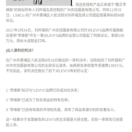
。
而这些侵权产品正来源于
“
酷艾李
维斯
”
的商标所有人刘祚福及其控制的广州衣炫服装有限公司。同年
11
月
15
日，
LS&Co.
向广州市黄埔区人民法院对刘祚福及其公司提起侵害商标权纠纷
诉讼。
2017
年
3
月
24
日，刘祚福和广州衣炫服装有限公司针对
LEVI’S
品牌天猫旗舰
店使用
“
李维斯
”
中文一事对
LEVI’S
品牌的运营公司提起了同类诉讼，索赔
100
万元。商标大战就此打响。
|出人意料的判决？
在广州市黄埔区人民法院
9
月
18
日做出的一审判决中，法院驳回了刘祚福和广
州市衣炫服装有限公司的全部诉讼请求，由两原告承担案件受理费
13837
元。
不仅如此，该判决还做出了如下对
LEVI’S
有利的认定：
1.
“李维斯”标识与
“LEVI’S”
品牌已形成对应关系；
2.
“李维斯”已成为了知名商品的特有名称；
3.
“李维斯”已经有较高的市场知名度，具有了商品来源识别的显著含义。
这一结果对于本案被告的
LEVI’S
而言无疑是大获全胜。目前一审原告已经提
起上诉。