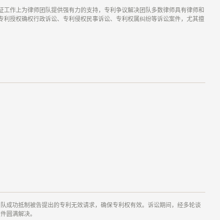
证工作上为律师团队提供强有力的支持，专利争议解决团队多数律师具有律师和
专利授权确权行政诉讼、专利侵权民事诉讼、专利权属纠纷等诉讼案件，尤其擅
团队成功抵制被告提出的专利无效请求，确保专利权有效。诉讼期间，经多轮谈
案件圆满解决。