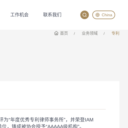
工作机会
联系我们
China
工作机会
联系我们
English
首页
业务领域
专利
China
Japan
IP评为“年度优秀专利律师事务所”，并荣登IAM
员单位，铸成被协会授予“AAAAA级机构”。