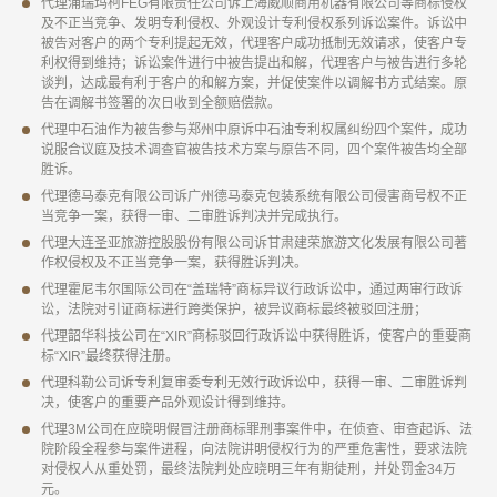
代理浦瑞玛柯FEG有限责任公司诉上海威顺商用机器有限公司等商标侵权
及不正当竞争、发明专利侵权、外观设计专利侵权系列诉讼案件。诉讼中
被告对客户的两个专利提起无效，代理客户成功抵制无效请求，使客户专
利权得到维持；诉讼案件进行中被告提出和解，代理客户与被告进行多轮
谈判，达成最有利于客户的和解方案，并促使案件以调解书方式结案。原
告在调解书签署的次日收到全额赔偿款。
代理中石油作为被告参与郑州中原诉中石油专利权属纠纷四个案件，成功
说服合议庭及技术调查官被告技术方案与原告不同，四个案件被告均全部
胜诉。
代理德马泰克有限公司诉广州德马泰克包装系统有限公司侵害商号权不正
当竞争一案，获得一审、二审胜诉判决并完成执行。
代理大连圣亚旅游控股股份有限公司诉甘肃建荣旅游文化发展有限公司著
作权侵权及不正当竞争一案，获得胜诉判决。
代理霍尼韦尔国际公司在“盖瑞特”商标异议行政诉讼中，通过两审行政诉
讼，法院对引证商标进行跨类保护，被异议商标最终被驳回注册；
代理韶华科技公司在“XIR”商标驳回行政诉讼中获得胜诉，使客户的重要商
标“XIR”最终获得注册。
代理科勒公司诉专利复审委专利无效行政诉讼中，获得一审、二审胜诉判
决，使客户的重要产品外观设计得到维持。
代理3M公司在应晓明假冒注册商标罪刑事案件中，在侦查、审查起诉、法
院阶段全程参与案件进程，向法院讲明侵权行为的严重危害性，要求法院
对侵权人从重处罚，最终法院判处应晓明三年有期徒刑，并处罚金34万
元。