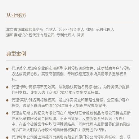
从业经历
北京市铸成律师事务所 合伙人 诉讼业务负责人 律师 专利代理人
连和连知识产权代理有限公司 专利代理人 律师
典型案例
代理某全球知名企业的实用新型专利侵权纠纷案件，成功帮助客户与侵权
方达成调解协议，实现高额赔偿、专利权稳定及市场肃清等多重维权目
标。
代理“伊利”商标再审无效案，法院确认其驰名商标地位，为跨类保护提供
判例支持。该案入选《商法》2024年度杰出交易榜单。
代理“某航”驰名商标维权案，通过详实调查和策略性诉讼，全面维护客户
权益。该案入选济南中院2024年度十大知识产权典型案件。
代理吉尼斯世界纪录有限公司在广州大明联合橡胶制品有限公司诉吉尼斯
世界纪录有限公司合同纠纷、不正当竞争、反垄断等系列诉讼（8 件）
中，在各个被诉案件中均取得胜诉结果
，同时代理吉尼斯世界纪录有限公
司诉广州大明联合橡胶公司商标侵权案件并获得胜诉结果。
代理强生公司诉上海视互力商贸有限公司厦门分公司侵犯商标权一案，获