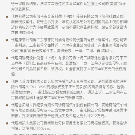
得一审胜诉结果，法院首次通过民事诉讼案件认定强生公司的“美瞳”商标
为驰名商标。
代理科勒公司参加马贵合诉科勒（中国）投资有限公司（简称科勒公司）
商标侵权案件，获得胜诉判决，法院认定科勒公司在相同商品上使用相同/
近似商标的行为不会导致混淆，从而不侵犯原告商标权，原告全部诉讼请
求被法院驳回。
代理康菲公司诉广东康菲润滑油有限公司侵害商号权上诉案件，成功翻转
一审判决，二审获得全面胜诉，同时在康菲公司针对广东康菲润滑油有限
公司“康菲”商标无效案件中，赢得无效、一审、二审、再审案件。
代理固瑞克流体设备（上海）有限公司诉上海三旗喷涂设备有限公司不正
当竞争（侵犯知名商品特有名称、装潢权）一案，法院认定被告侵犯了原
告的知名商品特有名称、装潢权，并全额支持了人民币400万元的侵权赔
偿。
代理卡莱流体技术公司诉仙居特威气动工具有限公司、深圳戴维斯喷涂有
限公司等“DEVILBISS”商标侵权及不正当竞争(知名商品特有名称、包装、
装潢权)案件，一审法院认定侵权并判赔100万，通过上诉，二审法院在认
定侵权的基础上全额支持300万元的赔偿请求。
代理吉尼斯世界纪录有限公司诉奇瑞汽车股份有限公司、安徽奇瑞汽车销
售有限公司商标侵权及不正当竞争案件，一审法院认定侵权并适用惩罚性
赔偿，判决被告赔偿原告经济损失及合理之处共计212万元。
代理斯凯杰美国公司诉斯哌纹奇体育用品有限公司商标侵权案，获得胜诉
判决，法院判赔200万元。