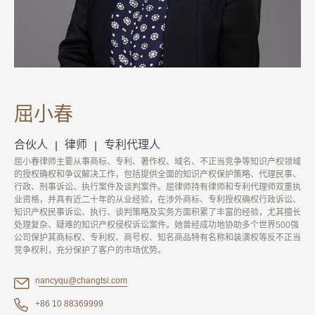
屈小春
合伙人
律师
专利代理人
屈小春律师主要从事商标、专利、著作权、域名、不正当竞争等知识产权领域
的授权确权和争议解决工作，包括提供全面的知识产权保护策略、代理民事、
行政、刑事诉讼、执行案件及谈判案件。屈律师持有律师和专利代理师双重执
业资格，并具有近二十年的从业经验，在涉外商标、专利授权确权行政诉讼、
知识产权民事诉讼、执行、谈判策略及实务方面积累了丰富的经验，尤其擅长
处理复杂、疑难的知识产权侵权诉讼案件。她曾经成功地协助多个世界500强
公司保护其商标权、专利权、商号权、知名商品特有名称和装潢权等反不正当
竞争权利，充分保护了客户的市场优势。
nancyqu@changtsi.com
+86 10 88369999