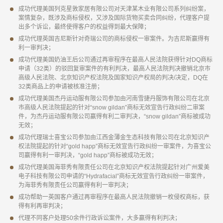
成功代理美国列克星敦家居有限公司对天津某木业有限公司系列纠纷案，
案情复杂，既涉及商标侵权，又涉及国际货物买卖合同纠纷，代理客户提
出多个诉讼，最终使得客户的权益得到最大保障；
成功代理英国吉尼斯针对奇瑞公司的商标侵权一审案件。为吉尼斯赢得有
利一审判决；
成功代理美国奶油王后公司通过再审程序在最高人民法院获得针对DQ商标
申请（32类）的驳回复审案件的有利判决，最高人民法院判决撤销北京市
高级人民法院、北京知识产权法院及国家知识产权局的判决/决定，DQ在
32类商品上的申请被核准注册；
成功代理美国杰丹运动服有限公司参加由河南雪捷丹服饰有限公司在北京
市高级人民法院提起的针对“snow gildan”商标无效宣告行政纠纷二审案
件，为杰丹运动服有限公司赢得有利二审判决，“snow gildan”商标被成功
无效；
成功代理瑞士喜宝公司参加由江西金薄金生态科技有限公司在北京知识产
权法院提起的针对“gold happ”商标无效宣告行政纠纷一审案件，为喜宝公
司赢得有利一审判决，“gold happ”商标被成功无效；
成功代理美国海菲秀有限责任公司在北京知识产权法院提起针对广州爱美
电子科技有限公司申请的“Hydrafacial”商标无效宣告行政纠纷一审案件，
为海菲秀有限责任公司赢得有利一审判决；
成功帮助一英国客户通过再审程序在最高人民法院撤销一枚侵权商标，获
得有利再审判决；
代理不同客户处理50余件行政诉讼案件，大多赢得有利判决；