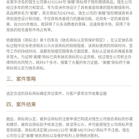
本案中涉及的强生公司第4233194号“美瞳”商标用于隐形眼镜商品。强生公司
经过多年的努力和尝试，专为亚洲市场设计了具有美容效果的隐形眼镜系列，
其品牌命名为“美瞳”，英文商标为DEFINE。强生公司的“美瞳”隐形眼镜具有多
项创造性设计和功能，不仅具有改善视力的基础功能，还具有一定的美容效
果。自2005年推出，就获得了众多消费者的青睐，迅速席卷市场，获得了非
常高的知名度和市场占有率。
依据我国《商标法》第十四条及《驰名商标认定和保护规定》，在认定驰名商
标过程中应当考虑相关公众对该商标的知晓程度、该商标使用的持续时间、宣
传工作的持续时间、成都和地理范围等各方面因素，商标认定驰名的难度系数
非常大。为证明“美瞳”商标已具有驰名商标的认证资格，经过强生公司和主办
律师的共同努力，耗时4个多月，搜集了大量的有力证据，“美瞳”商标终于被
商标局认定为驰名商标。
三、案件策略
选定合适的目标商标确定异议案件，与客户紧密合作收集证据
四、案件结果
据此，商标局认定，被异议商标的注册申请已构成对强生公司驰名商标的抄袭
和模仿，被异议商标如予核准注册，易误导公众，并可能使强生公司商标声誉
受到损害。商标局决定第16046133号“美瞳 MEITONG”商标不予注册。强生
公司在认定“美瞳”驰名商标以及维护权利上获得绝对胜利。