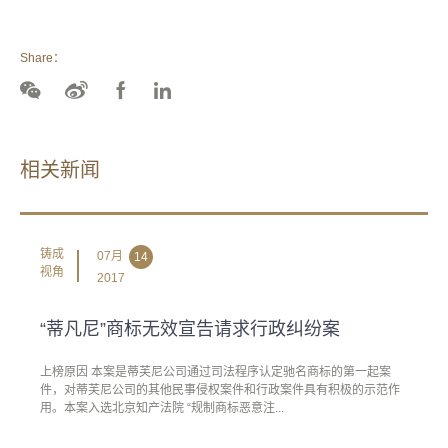
Share：
相关新闻
铸成
07月
14
视角
2017
“蒂凡尼”商标无效宣告请求行政纠纷案
上榜原因 本案是蒂芙尼公司通过司法程序认定驰名商标的第一起案
件，对蒂芙尼公司的其他民事侵权案件和行政案件具有积极的示范作
用。本案入选北京知产法院 “规制商标恶意注...