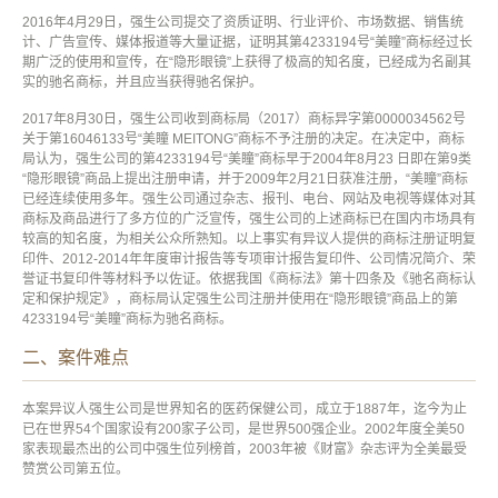
2016年4月29日，强生公司提交了资质证明、行业评价、市场数据、销售统
计、广告宣传、媒体报道等大量证据，证明其第4233194号“美瞳”商标经过长
期广泛的使用和宣传，在“隐形眼镜”上获得了极高的知名度，已经成为名副其
实的驰名商标，并且应当获得驰名保护。
2017年8月30日，强生公司收到商标局（2017）商标异字第0000034562号
关于第16046133号“美瞳 MEITONG”商标不予注册的决定。在决定中，商标
局认为，强生公司的第4233194号“美瞳”商标早于2004年8月23 日即在第9类
“隐形眼镜”商品上提出注册申请，并于2009年2月21日获准注册，“美瞳”商标
已经连续使用多年。强生公司通过杂志、报刊、电台、网站及电视等媒体对其
商标及商品进行了多方位的广泛宣传，强生公司的上述商标已在国内市场具有
较高的知名度，为相关公众所熟知。以上事实有异议人提供的商标注册证明复
印件、2012-2014年年度审计报告等专项审计报告复印件、公司情况简介、荣
誉证书复印件等材料予以佐证。依据我国《商标法》第十四条及《驰名商标认
定和保护规定》，商标局认定强生公司注册并使用在“隐形眼镜”商品上的第
4233194号“美瞳”商标为驰名商标。
二、案件难点
本案异议人强生公司是世界知名的医药保健公司，成立于1887年，迄今为止
已在世界54个国家设有200家子公司，是世界500强企业。2002年度全美50
家表现最杰出的公司中强生位列榜首，2003年被《财富》杂志评为全美最受
赞赏公司第五位。