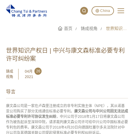
China
首页
铸成视角
世界知识产权日 | 中兴与康文森标准必要专利许可纠纷案
English
China
Japan
世界知识产权日 | 中兴与康文森标准必要专利
许可纠纷案
26
铸成
04月
视角
2021
导言
康文森公司是一家在卢森堡注册成立的非专利实施主体（NPE），其从诺基
亚公司购买了部分无线通信标准必要专利。
康文森公司与中兴公司因无法达成
标准必要专利许可协议发生纠纷
，中兴公司于2018年1月17日将康文森公司
作为被告起诉至深圳中院，请求裁判康文森公司许可给中兴公司中国标准必要
专利包的费率。康文森公司于2018年4月20日向德国杜塞尔多夫法院针对中
兴公司及其德国关联公司提起侵害标准必要专利权纠纷诉讼。