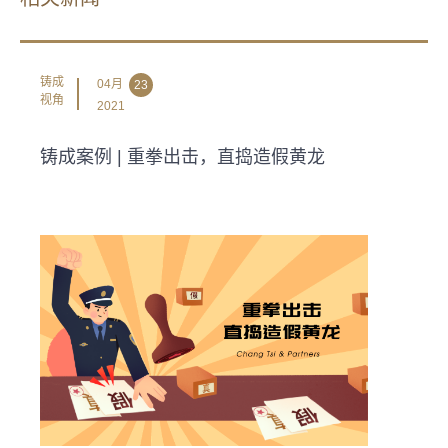
铸成
04月
23
视角
2021
铸成案例 | 重拳出击，直捣造假黄龙