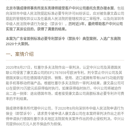
北京市铸成律师事务所吴东亮律师接受客户中兴公司委托负责办理本案
，包括
向深圳市中级人民法院提起标准必要专利许可纠纷诉讼，应对被告康文森公司
提起的管辖权异议以及在最高人民法院的管辖权异议二审程序，以及向深圳市
中级人民法院申请行为保全（禁诉令），
历时近3年，最终帮助客户中兴公司
实现了其诉讼目的，获得了满意的结果。
本案为广东省首例标准必要专利禁诉令（禁执令）典型案例，入选广东高院
2020十大案例。
一、案情介绍
2020年8月27日，杜塞尔多夫法院作出一审判决，认定中兴公司及其德国关
联公司侵害了康文森公司的EP1797659号欧洲专利，判令禁止中兴公司及其
德国关联公司在德国境内提供、销售、使用、进口或拥有带有UMTS功能的智
能手机等移动终端产品。根据杜塞尔多夫法院的一审判决结果，康文森公司可
以在提供70万欧元后获得临时执行。如果获得临时执行，中兴公司将被迫作
出二选一抉择：退出德国市场，或者接受康文森公司高额标准必要专利许可费
率的不利结果。
铸成律师事务所代理中兴公司，于2020年8月向深圳市中级人民法院申请行为
保全（即禁诉令），请求责令被申请人康文森公司在本案终审判决作出之前不
得申请执行德国杜塞尔多夫地区法院就有关案件作出的停止侵权判决。中兴公
司提供600万元人民币保函作为担保。