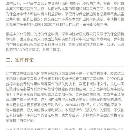
法院认为，一旦康文森公司申请执行德国法院停止侵权的判决，将很可能阻碍
本案的审理和裁判的执行，从而导致本案的审理和判决失去意义，综合考虑行
为保全对申请人和被申请人利益影响，采取行为保全措施确有必要且不会损害
公共利益，故作出裁定：康文森公司不得在本案作出终审判决前，申请执行德
国杜塞尔多夫地区法院于2020年8月27日作出的一审停止侵权判决。
根据中兴公司提出的行为保全申请，深圳中院对康文森公司采取行为保全禁执
令措施，康文森公司未向德国法院申请执行针对中兴公司的禁令判决，并积极
与中兴公司进行标准必要专利许可谈判，最终促成双方达成公平、合理、无歧
视的FRAND许可协议，并履行协议。
二、案件评论
北京市铸成律师事务所吴东亮律师认为本案并不是一个孤立的案件，应该结合
国内华为诉康文森确认不侵害专利权及标准必要专利许可费纠纷、OPPO诉夏
普标准必要专利许可纠纷等案件的相关判决书、裁定书或法律文件，关注中国
法院对标准必要专利案件中禁诉令制度的实践和应用。吴东亮律师认为中国法
院对于禁诉令制度的应用相较过去更加积极。吴东亮律师预测，本案主审法院
深圳市中级人民法院，作为国内承办涉及标准必要专利纠纷案件较多的法院，
未来还会迎来更多标准必要专利诉讼。2020年11月2日，中兴公司向深圳中
院申请撤诉，双方纠纷得以顺利解决。本案禁诉令（禁执令）的颁发，不仅依
法有效保护了中兴公司的合法权益，也为今后进一步探索完善我国的禁执令制
度提供了有益经验。